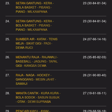
23.
SETAN GANTUNG - KERA -
23 (30-84-81-34)
BOLA BASKET - PISANG -
PIANO - WILKAMPANA
24.
SETAN GANTUNG - KERA -
23 (30-84-81-34)
BOLA BASKET - PISANG -
PIANO - WILKAMPANA
25.
SUMBER AIR - KATAK - TENIS
24 (07-66-14-16)
MEJA - SIKAT GIGI - PADI -
DEWA RUCI
26.
MENANTU RAJA - RAJAWALI -
25 (35-85-82-03)
BASEBALL - JAGUNG - TAPAL
GIGI - KANGSA DEWA
27.
RAJA - NAGA - HOCKEY -
26 (31-90-80-40)
GANGGANG - MESIN JAHIT -
SAMIAJI
28.
WANITA CANTIK - KURA KURA -
27 (19-61-06-11)
BOLA SODOK - SABUN BUBUK
- OTAK - DEWI SUPRABA
29.
PENCARI KAYU - AYAM -
28 (29-68-56-18)