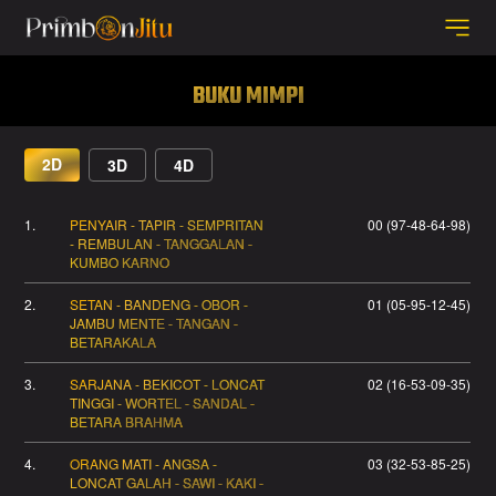
BUKU MIMPI
2D
3D
4D
1.
PENYAIR - TAPIR - SEMPRITAN
00 (97-48-64-98)
- REMBULAN - TANGGALAN -
KUMBO KARNO
2.
SETAN - BANDENG - OBOR -
01 (05-95-12-45)
JAMBU MENTE - TANGAN -
BETARAKALA
3.
SARJANA - BEKICOT - LONCAT
02 (16-53-09-35)
TINGGI - WORTEL - SANDAL -
BETARA BRAHMA
4.
ORANG MATI - ANGSA -
03 (32-53-85-25)
LONCAT GALAH - SAWI - KAKI -