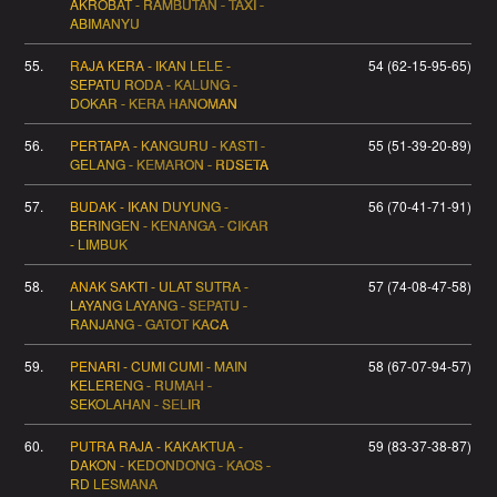
AKROBAT - RAMBUTAN - TAXI -
ABIMANYU
55.
RAJA KERA - IKAN LELE -
54 (62-15-95-65)
SEPATU RODA - KALUNG -
DOKAR - KERA HANOMAN
56.
PERTAPA - KANGURU - KASTI -
55 (51-39-20-89)
GELANG - KEMARON - RDSETA
57.
BUDAK - IKAN DUYUNG -
56 (70-41-71-91)
BERINGEN - KENANGA - CIKAR
- LIMBUK
58.
ANAK SAKTI - ULAT SUTRA -
57 (74-08-47-58)
LAYANG LAYANG - SEPATU -
RANJANG - GATOT KACA
59.
PENARI - CUMI CUMI - MAIN
58 (67-07-94-57)
KELERENG - RUMAH -
SEKOLAHAN - SELIR
60.
PUTRA RAJA - KAKAKTUA -
59 (83-37-38-87)
DAKON - KEDONDONG - KAOS -
RD LESMANA