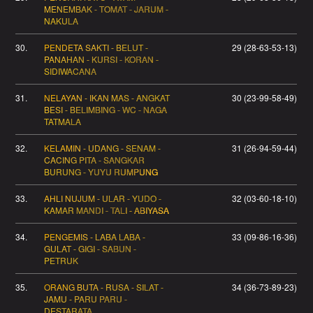
MENEMBAK - TOMAT - JARUM -
NAKULA
30.
PENDETA SAKTI - BELUT -
29 (28-63-53-13)
PANAHAN - KURSI - KORAN -
SIDIWACANA
31.
NELAYAN - IKAN MAS - ANGKAT
30 (23-99-58-49)
BESI - BELIMBING - WC - NAGA
TATMALA
32.
KELAMIN - UDANG - SENAM -
31 (26-94-59-44)
CACING PITA - SANGKAR
BURUNG - YUYU RUMPUNG
33.
AHLI NUJUM - ULAR - YUDO -
32 (03-60-18-10)
KAMAR MANDI - TALI - ABIYASA
34.
PENGEMIS - LABA LABA -
33 (09-86-16-36)
GULAT - GIGI - SABUN -
PETRUK
35.
ORANG BUTA - RUSA - SILAT -
34 (36-73-89-23)
JAMU - PARU PARU -
DESTARATA