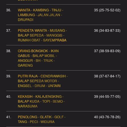
36.
WANITA - KAMBING - TINJU -
35 (25-75-52-02)
LAMBUNG - JALAN JALAN -
DRUPADI
37.
PENDETA WANITA - MUSANG -
36 (34-83-87-33)
BALAP SEPEDA - MANGGIS -
RUMAH OBAT - SAYEMPRABA
38.
ORANG BONGKOK - IKAN
37 (38-59-83-09)
GABUS - BALAP MOBIL -
ANGGUR - BH - TRUK -
GARENG
39.
PUTRI RAJA - CENDRAWASIH -
38 (37-67-84-17)
BALAP SEPEDA MOTOR -
ENGSEL - DRUM - UNTARI
40.
KEKASIH - KALAJENGKING -
39 (44-55-77-05)
BALAP KUDA - TOPI - BEMO -
NARASUMA
41.
PENOLONG - GLATIK - GOLF -
40 (43-76-78-26)
TANG - PECI - WIDURA