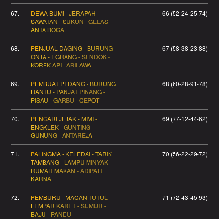
67.
DEWA BUMI - JERAPAH -
66 (52-24-25-74)
SAWATAN - SUKUN - GELAS -
ANTA BOGA
68.
PENJUAL DAGING - BURUNG
67 (58-38-23-88)
ONTA - EGRANG - SENDOK -
KOREK API - ABILAWA
69.
PEMBUAT PEDANG - BURUNG
68 (60-28-91-78)
HANTU - PANJAT PINANG -
PISAU - GARBU - CEPOT
70.
PENCARI JEJAK - MIMI -
69 (77-12-44-62)
ENGKLEK - GUNTING -
GUNUNG - ANTAREJA
71.
PALINGMA - KELEDAI - TARIK
70 (56-22-29-72)
TAMBANG - LAMPU MINYAK -
RUMAH MAKAN - ADIPATI
KARNA
72.
PEMBURU - MACAN TUTUL -
71 (72-43-45-93)
LEMPAR KARET - SUMUR -
BAJU - PANDU