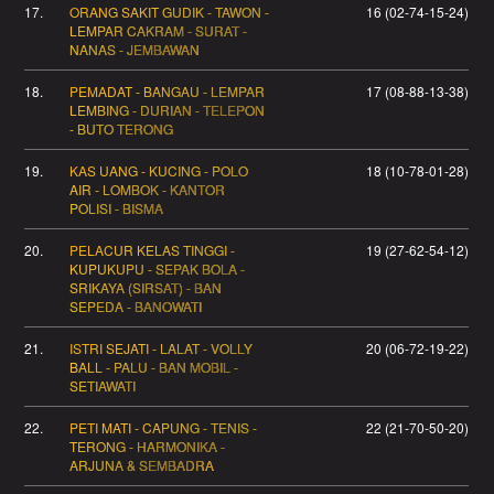
17.
ORANG SAKIT GUDIK - TAWON -
16 (02-74-15-24)
LEMPAR CAKRAM - SURAT -
NANAS - JEMBAWAN
18.
PEMADAT - BANGAU - LEMPAR
17 (08-88-13-38)
LEMBING - DURIAN - TELEPON
- BUTO TERONG
19.
KAS UANG - KUCING - POLO
18 (10-78-01-28)
AIR - LOMBOK - KANTOR
POLISI - BISMA
20.
PELACUR KELAS TINGGI -
19 (27-62-54-12)
KUPUKUPU - SEPAK BOLA -
SRIKAYA (SIRSAT) - BAN
SEPEDA - BANOWATI
21.
ISTRI SEJATI - LALAT - VOLLY
20 (06-72-19-22)
BALL - PALU - BAN MOBIL -
SETIAWATI
22.
PETI MATI - CAPUNG - TENIS -
22 (21-70-50-20)
TERONG - HARMONIKA -
ARJUNA & SEMBADRA