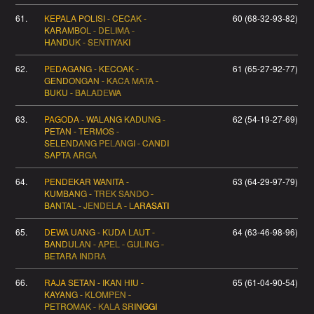
61.
KEPALA POLISI - CECAK -
60 (68-32-93-82)
KARAMBOL - DELIMA -
HANDUK - SENTIYAKI
62.
PEDAGANG - KECOAK -
61 (65-27-92-77)
GENDONGAN - KACA MATA -
BUKU - BALADEWA
63.
PAGODA - WALANG KADUNG -
62 (54-19-27-69)
PETAN - TERMOS -
SELENDANG PELANGI - CANDI
SAPTA ARGA
64.
PENDEKAR WANITA -
63 (64-29-97-79)
KUMBANG - TREK SANDO -
BANTAL - JENDELA - LARASATI
65.
DEWA UANG - KUDA LAUT -
64 (63-46-98-96)
BANDULAN - APEL - GULING -
BETARA INDRA
66.
RAJA SETAN - IKAN HIU -
65 (61-04-90-54)
KAYANG - KLOMPEN -
PETROMAK - KALA SRINGGI