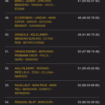
48.
BANCI - ZEBRA - UPACARA
47 (50-92-21-42)
BENDERA - TANGGA - HOTEL -
STUNA
49.
SI CEROBOH - LANDAK - MAIN
48 (46-00-79-50)
CATUR - GARUK - GEDUNG
BIOSKOP - DASAMUKA
50.
DRAKULA - KELELAWAR -
49 (41-80-70-30)
MENDAKI GUNUNG - CETOK -
ROK - BETARI DURGA
51.
ORANG ESKIMO - BERUANG -
50 (47-98-74-48)
PEMBAWA OBOR - PACUL -
GURU - BAGONG
52.
AHLI FILSAFAT - KERANG -
51 (55-45-22-95)
PATE LELE - TEBU - CELANA -
NARODO
53.
RAJA LAUT - IKAN PAUS - MAIN
52 (66-03-99-85)
TALI - MATAHARI - DOMPET -
ANTASENA
54.
PENJUAL SILAT - IKAN DURI -
53 (82-02-35-52)