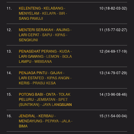
11.
KELENTENG - KELABANG -
10 (18-82-03-32)
MENYELAM - KELAPA - BIR -
SANG PAMUJI
12.
MENTERI SERAKAH - ANJING -
11 (15-77-02-27)
LARI CEPAT - SAPU - KIPAS -
SENGKUNI
13.
PENASEHAT PERANG - KUDA -
12 (04-69-17-19)
LARI GAWANG - LEMON - BOLA
LAMPU - WIBISANA
14.
PENJAGA PINTU - GAJAH -
13 (14-79-07-29)
LARI ESTAFED - KIPAS ANGIN -
KERIS - PRABU KESA
15.
POTONG BABI - ONTA - TOLAK
14 (13-96-08-46)
PELURU - JEMBATAN - SPET
(SUNTIKAN) - JAYA LANGSUAN
16.
JENDRAL - KERBAU -
15 (11-54-00-04)
MENDAYUNG - PEPAYA - JALA -
BIMA