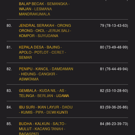
BALAP BECAK - SEMANGKA -
WAJAN - LESMANA
MANDRAKUMALA
80.
JENDRAL SERAKAH - ORONG
79 (78-13-43-63)
ORONG - OKOL - JERUK BALI -
KOMPOR - SUYUDANA
81.
KEPALA DESA - BAJING -
80 (73-49-48-99)
APOLO - POTLOT - CERET -
SEMAR
82.
PENIPU - KANCIL - DAMDAMAN
81 (76-44-49-94)
- HIDUNG - CANGKIR -
ASWATAMA
83.
GEMBALA - KUDA NIL - AS -
82 (53-10-28-60)
TELINGA - BERLIAN - UDAWA
84.
IBU SURI - IKAN LAYUR - DADU
83 (59-36-26-86)
- KUMIS - PIPA - DEWI KUNTI
85.
BUDHA - KALKUN - SALTO -
84 (86-23-39-73)
MULUT - KACANG TANAH -
BAGASPATI