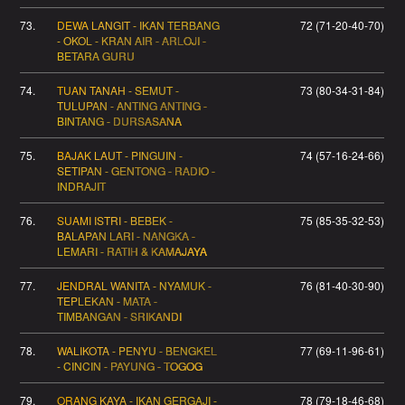
73.
DEWA LANGIT - IKAN TERBANG
72 (71-20-40-70)
- OKOL - KRAN AIR - ARLOJI -
BETARA GURU
74.
TUAN TANAH - SEMUT -
73 (80-34-31-84)
TULUPAN - ANTING ANTING -
BINTANG - DURSASANA
75.
BAJAK LAUT - PINGUIN -
74 (57-16-24-66)
SETIPAN - GENTONG - RADIO -
INDRAJIT
76.
SUAMI ISTRI - BEBEK -
75 (85-35-32-53)
BALAPAN LARI - NANGKA -
LEMARI - RATIH & KAMAJAYA
77.
JENDRAL WANITA - NYAMUK -
76 (81-40-30-90)
TEPLEKAN - MATA -
TIMBANGAN - SRIKANDI
78.
WALIKOTA - PENYU - BENGKEL
77 (69-11-96-61)
- CINCIN - PAYUNG - TOGOG
79.
ORANG KAYA - IKAN GERGAJI -
78 (79-18-46-68)