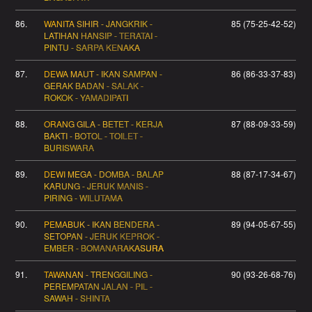
86.
WANITA SIHIR - JANGKRIK -
85 (75-25-42-52)
LATIHAN HANSIP - TERATAI -
PINTU - SARPA KENAKA
87.
DEWA MAUT - IKAN SAMPAN -
86 (86-33-37-83)
GERAK BADAN - SALAK -
ROKOK - YAMADIPATI
88.
ORANG GILA - BETET - KERJA
87 (88-09-33-59)
BAKTI - BOTOL - TOILET -
BURISWARA
89.
DEWI MEGA - DOMBA - BALAP
88 (87-17-34-67)
KARUNG - JERUK MANIS -
PIRING - WILUTAMA
90.
PEMABUK - IKAN BENDERA -
89 (94-05-67-55)
SETOPAN - JERUK KEPROK -
EMBER - BOMANARAKASURA
91.
TAWANAN - TRENGGILING -
90 (93-26-68-76)
PEREMPATAN JALAN - PIL -
SAWAH - SHINTA