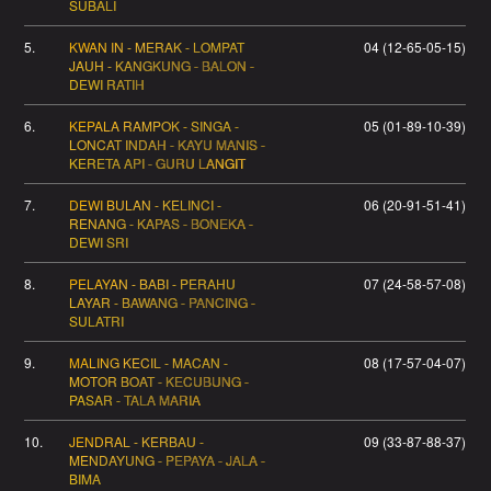
SUBALI
5.
KWAN IN - MERAK - LOMPAT
04 (12-65-05-15)
JAUH - KANGKUNG - BALON -
DEWI RATIH
6.
KEPALA RAMPOK - SINGA -
05 (01-89-10-39)
LONCAT INDAH - KAYU MANIS -
KERETA API - GURU LANGIT
7.
DEWI BULAN - KELINCI -
06 (20-91-51-41)
RENANG - KAPAS - BONEKA -
DEWI SRI
8.
PELAYAN - BABI - PERAHU
07 (24-58-57-08)
LAYAR - BAWANG - PANCING -
SULATRI
9.
MALING KECIL - MACAN -
08 (17-57-04-07)
MOTOR BOAT - KECUBUNG -
PASAR - TALA MARIA
10.
JENDRAL - KERBAU -
09 (33-87-88-37)
MENDAYUNG - PEPAYA - JALA -
BIMA