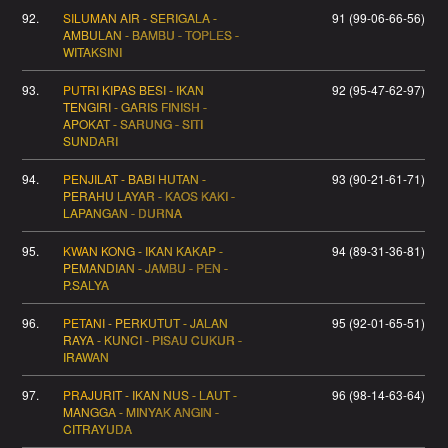
92.
SILUMAN AIR - SERIGALA -
91 (99-06-66-56)
AMBULAN - BAMBU - TOPLES -
WITAKSINI
93.
PUTRI KIPAS BESI - IKAN
92 (95-47-62-97)
TENGIRI - GARIS FINISH -
APOKAT - SARUNG - SITI
SUNDARI
94.
PENJILAT - BABI HUTAN -
93 (90-21-61-71)
PERAHU LAYAR - KAOS KAKI -
LAPANGAN - DURNA
95.
KWAN KONG - IKAN KAKAP -
94 (89-31-36-81)
PEMANDIAN - JAMBU - PEN -
P.SALYA
96.
PETANI - PERKUTUT - JALAN
95 (92-01-65-51)
RAYA - KUNCI - PISAU CUKUR -
IRAWAN
97.
PRAJURIT - IKAN NUS - LAUT -
96 (98-14-63-64)
MANGGA - MINYAK ANGIN -
CITRAYUDA