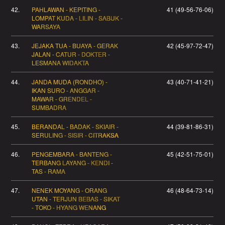
42.
PAHLAWAN - KEPITING -
41 (49-56-76-06)
LOMPAT KUDA - LILIN - SABUK -
WARSAYA
43.
JEJAKA TUA - BUAYA - GERAK
42 (45-97-72-47)
JALAN - CATUR - DOKTER -
LESMANA WIDAKTA
44.
JANDA MUDA (RONDHO) -
43 (40-71-41-21)
IKAN SURO - ANGGAR -
MAWAR - GRENDEL -
SUMBADRA
45.
BERANDAL - BADAK - SKIAIR -
44 (39-81-86-31)
SERULING - SISIR - CITRAKSA
46.
PENGEMBARA - BANTENG -
45 (42-51-75-01)
TERBANG LAYANG - KENDI -
TAS - RAMA
47.
NENEK MOYANG - ORANG
46 (48-64-73-14)
UTAN - TERJUN BEBAS - SIKAT
- TOKO - HYANG WENANG