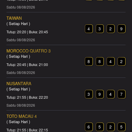
Sabtu 08/08/2026
TAIWAN
( Setiap Hari )
4
3
2
9
Tutup: 20:20 | Buka: 20:45
Sabtu 08/08/2026
MOROCCO QUATRO 3
( Setiap Hari )
8
8
4
2
Tutup: 20:45 | Buka: 21:00
Sabtu 08/08/2026
NUSANTARA
( Setiap Hari )
3
9
4
7
Tutup: 21:55 | Buka: 22:20
Sabtu 08/08/2026
TOTO MACAU 4
( Setiap Hari )
6
5
2
5
Tutup: 21:55 | Buka: 22:15