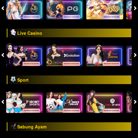
Live Casino
Sport
Sabung Ayam