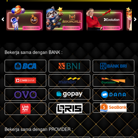
Bekerja sama dengan BANK :
Bekerja sama dengan PROVIDER :