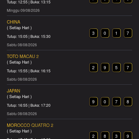
Tutup: 12:55 | Buka: 13:15
Minggu 09/08/2026
CHINA
( Setiap Hari )
3
0
1
7
Tutup: 15:05 | Buka: 15:30
Sabtu 08/08/2026
TOTO MACAU 2
( Setiap Hari )
2
9
5
7
Tutup: 15:55 | Buka: 16:15
Sabtu 08/08/2026
JAPAN
( Setiap Hari )
9
0
7
8
Tutup: 16:55 | Buka: 17:20
Sabtu 08/08/2026
MOROCCO QUATRO 2
( Setiap Hari )
2
8
3
9