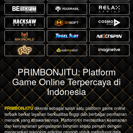
PRIMBONJITU: Platform
Game Online Terpercaya di
Indonesia
PRIMBONJITU
dikenal sebagai salah satu platform game online
terbaik berkat layanan berkualitas tinggi dan berbagai permainan
menarik yang ditawarkannya. Platform ini memastikan keamanan
dan kenyamanan pengalaman bermain setiap pemain dengan
menerapkan teknologi enkripsi canggih untuk melindungi data