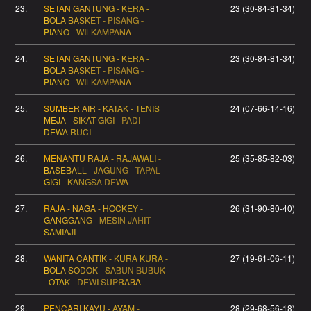
23.
SETAN GANTUNG - KERA -
23 (30-84-81-34)
BOLA BASKET - PISANG -
PIANO - WILKAMPANA
24.
SETAN GANTUNG - KERA -
23 (30-84-81-34)
BOLA BASKET - PISANG -
PIANO - WILKAMPANA
25.
SUMBER AIR - KATAK - TENIS
24 (07-66-14-16)
MEJA - SIKAT GIGI - PADI -
DEWA RUCI
26.
MENANTU RAJA - RAJAWALI -
25 (35-85-82-03)
BASEBALL - JAGUNG - TAPAL
GIGI - KANGSA DEWA
27.
RAJA - NAGA - HOCKEY -
26 (31-90-80-40)
GANGGANG - MESIN JAHIT -
SAMIAJI
28.
WANITA CANTIK - KURA KURA -
27 (19-61-06-11)
BOLA SODOK - SABUN BUBUK
- OTAK - DEWI SUPRABA
29.
PENCARI KAYU - AYAM -
28 (29-68-56-18)