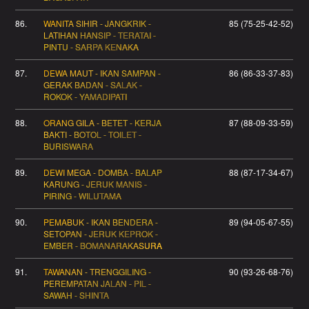
86.
WANITA SIHIR - JANGKRIK -
85 (75-25-42-52)
LATIHAN HANSIP - TERATAI -
PINTU - SARPA KENAKA
87.
DEWA MAUT - IKAN SAMPAN -
86 (86-33-37-83)
GERAK BADAN - SALAK -
ROKOK - YAMADIPATI
88.
ORANG GILA - BETET - KERJA
87 (88-09-33-59)
BAKTI - BOTOL - TOILET -
BURISWARA
89.
DEWI MEGA - DOMBA - BALAP
88 (87-17-34-67)
KARUNG - JERUK MANIS -
PIRING - WILUTAMA
90.
PEMABUK - IKAN BENDERA -
89 (94-05-67-55)
SETOPAN - JERUK KEPROK -
EMBER - BOMANARAKASURA
91.
TAWANAN - TRENGGILING -
90 (93-26-68-76)
PEREMPATAN JALAN - PIL -
SAWAH - SHINTA