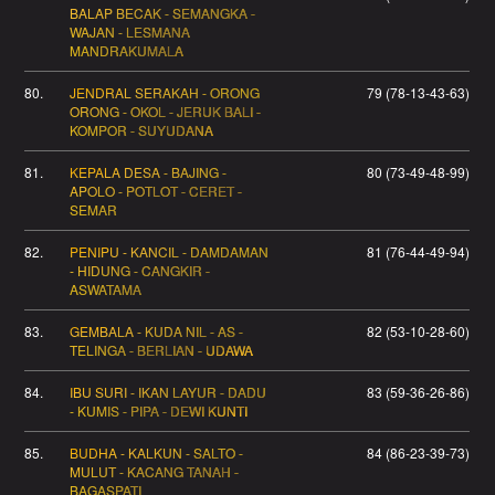
BALAP BECAK - SEMANGKA -
WAJAN - LESMANA
MANDRAKUMALA
80.
JENDRAL SERAKAH - ORONG
79 (78-13-43-63)
ORONG - OKOL - JERUK BALI -
KOMPOR - SUYUDANA
81.
KEPALA DESA - BAJING -
80 (73-49-48-99)
APOLO - POTLOT - CERET -
SEMAR
82.
PENIPU - KANCIL - DAMDAMAN
81 (76-44-49-94)
- HIDUNG - CANGKIR -
ASWATAMA
83.
GEMBALA - KUDA NIL - AS -
82 (53-10-28-60)
TELINGA - BERLIAN - UDAWA
84.
IBU SURI - IKAN LAYUR - DADU
83 (59-36-26-86)
- KUMIS - PIPA - DEWI KUNTI
85.
BUDHA - KALKUN - SALTO -
84 (86-23-39-73)
MULUT - KACANG TANAH -
BAGASPATI