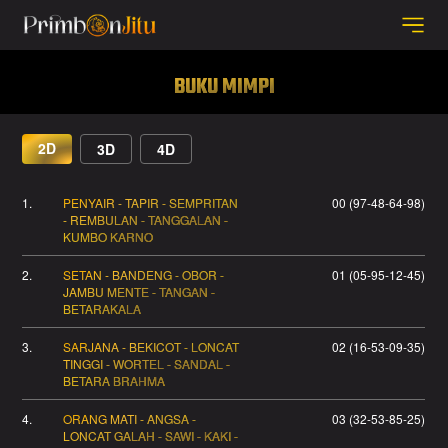
BUKU MIMPI
2D
3D
4D
1.
PENYAIR - TAPIR - SEMPRITAN
00 (97-48-64-98)
- REMBULAN - TANGGALAN -
KUMBO KARNO
2.
SETAN - BANDENG - OBOR -
01 (05-95-12-45)
JAMBU MENTE - TANGAN -
BETARAKALA
3.
SARJANA - BEKICOT - LONCAT
02 (16-53-09-35)
TINGGI - WORTEL - SANDAL -
BETARA BRAHMA
4.
ORANG MATI - ANGSA -
03 (32-53-85-25)
LONCAT GALAH - SAWI - KAKI -