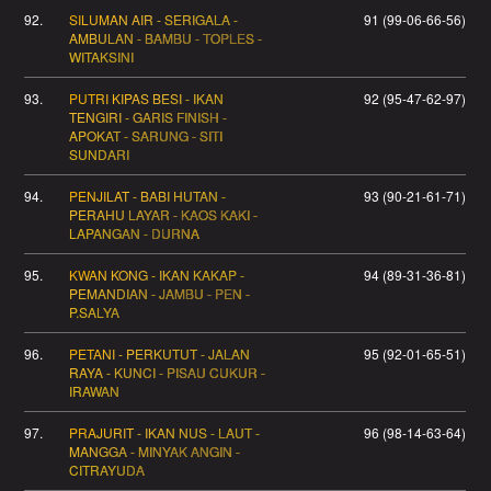
92.
SILUMAN AIR - SERIGALA -
91 (99-06-66-56)
AMBULAN - BAMBU - TOPLES -
WITAKSINI
93.
PUTRI KIPAS BESI - IKAN
92 (95-47-62-97)
TENGIRI - GARIS FINISH -
APOKAT - SARUNG - SITI
SUNDARI
94.
PENJILAT - BABI HUTAN -
93 (90-21-61-71)
PERAHU LAYAR - KAOS KAKI -
LAPANGAN - DURNA
95.
KWAN KONG - IKAN KAKAP -
94 (89-31-36-81)
PEMANDIAN - JAMBU - PEN -
P.SALYA
96.
PETANI - PERKUTUT - JALAN
95 (92-01-65-51)
RAYA - KUNCI - PISAU CUKUR -
IRAWAN
97.
PRAJURIT - IKAN NUS - LAUT -
96 (98-14-63-64)
MANGGA - MINYAK ANGIN -
CITRAYUDA