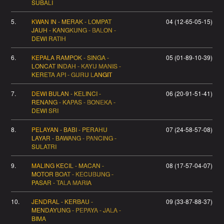
SUBALI
5.
KWAN IN - MERAK - LOMPAT
04 (12-65-05-15)
JAUH - KANGKUNG - BALON -
DEWI RATIH
6.
KEPALA RAMPOK - SINGA -
05 (01-89-10-39)
LONCAT INDAH - KAYU MANIS -
KERETA API - GURU LANGIT
7.
DEWI BULAN - KELINCI -
06 (20-91-51-41)
RENANG - KAPAS - BONEKA -
DEWI SRI
8.
PELAYAN - BABI - PERAHU
07 (24-58-57-08)
LAYAR - BAWANG - PANCING -
SULATRI
9.
MALING KECIL - MACAN -
08 (17-57-04-07)
MOTOR BOAT - KECUBUNG -
PASAR - TALA MARIA
10.
JENDRAL - KERBAU -
09 (33-87-88-37)
MENDAYUNG - PEPAYA - JALA -
BIMA