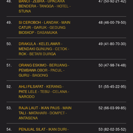
48.
BANCI - ZEBRA - UPACARA
47 (50-92-21-42)
BENDERA - TANGGA - HOTEL -
STUNA
49.
SI CEROBOH - LANDAK - MAIN
48 (46-00-79-50)
CATUR - GARUK - GEDUNG
BIOSKOP - DASAMUKA
50.
DRAKULA - KELELAWAR -
49 (41-80-70-30)
MENDAKI GUNUNG - CETOK -
ROK - BETARI DURGA
51.
ORANG ESKIMO - BERUANG -
50 (47-98-74-48)
PEMBAWA OBOR - PACUL -
GURU - BAGONG
52.
AHLI FILSAFAT - KERANG -
51 (55-45-22-95)
PATE LELE - TEBU - CELANA -
NARODO
53.
RAJA LAUT - IKAN PAUS - MAIN
52 (66-03-99-85)
TALI - MATAHARI - DOMPET -
ANTASENA
54.
PENJUAL SILAT - IKAN DURI -
53 (82-02-35-52)