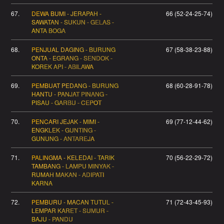
67.
DEWA BUMI - JERAPAH -
66 (52-24-25-74)
SAWATAN - SUKUN - GELAS -
ANTA BOGA
68.
PENJUAL DAGING - BURUNG
67 (58-38-23-88)
ONTA - EGRANG - SENDOK -
KOREK API - ABILAWA
69.
PEMBUAT PEDANG - BURUNG
68 (60-28-91-78)
HANTU - PANJAT PINANG -
PISAU - GARBU - CEPOT
70.
PENCARI JEJAK - MIMI -
69 (77-12-44-62)
ENGKLEK - GUNTING -
GUNUNG - ANTAREJA
71.
PALINGMA - KELEDAI - TARIK
70 (56-22-29-72)
TAMBANG - LAMPU MINYAK -
RUMAH MAKAN - ADIPATI
KARNA
72.
PEMBURU - MACAN TUTUL -
71 (72-43-45-93)
LEMPAR KARET - SUMUR -
BAJU - PANDU