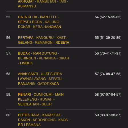
AKROBAT - RAMBUTAN - TAXI -
ABIMANYU
55.
RAJA KERA - IKAN LELE -
54 (62-15-95-65)
SEPATU RODA - KALUNG -
DOKAR - KERA HANOMAN
56.
PERTAPA - KANGURU - KASTI -
55 (51-39-20-89)
GELANG - KEMARON - RDSETA
57.
BUDAK - IKAN DUYUNG -
56 (70-41-71-91)
BERINGEN - KENANGA - CIKAR
- LIMBUK
58.
ANAK SAKTI - ULAT SUTRA -
57 (74-08-47-58)
LAYANG LAYANG - SEPATU -
RANJANG - GATOT KACA
59.
PENARI - CUMI CUMI - MAIN
58 (67-07-94-57)
KELERENG - RUMAH -
SEKOLAHAN - SELIR
60.
PUTRA RAJA - KAKAKTUA -
59 (83-37-38-87)
DAKON - KEDONDONG - KAOS -
RD LESMANA