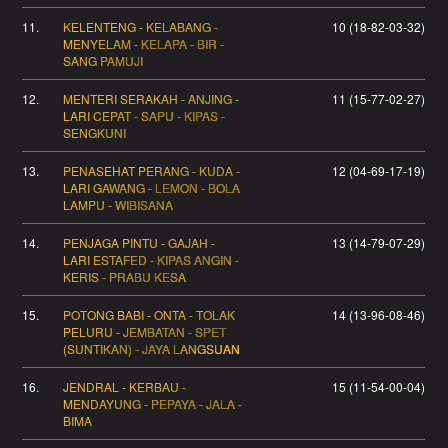
11.
KELENTENG - KELABANG -
10 (18-82-03-32)
MENYELAM - KELAPA - BIR -
SANG PAMUJI
12.
MENTERI SERAKAH - ANJING -
11 (15-77-02-27)
LARI CEPAT - SAPU - KIPAS -
SENGKUNI
13.
PENASEHAT PERANG - KUDA -
12 (04-69-17-19)
LARI GAWANG - LEMON - BOLA
LAMPU - WIBISANA
14.
PENJAGA PINTU - GAJAH -
13 (14-79-07-29)
LARI ESTAFED - KIPAS ANGIN -
KERIS - PRABU KESA
15.
POTONG BABI - ONTA - TOLAK
14 (13-96-08-46)
PELURU - JEMBATAN - SPET
(SUNTIKAN) - JAYA LANGSUAN
16.
JENDRAL - KERBAU -
15 (11-54-00-04)
MENDAYUNG - PEPAYA - JALA -
BIMA