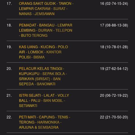
17.
ORANG SAKIT GUDIK - TAWON -
16 (02-74-15-24)
LEMPAR CAKRAM - SURAT -
NANAS - JEMBAWAN
18.
PEMADAT - BANGAU - LEMPAR
17 (08-88-13-38)
LEMBING - DURIAN - TELEPON
- BUTO TERONG
19.
KAS UANG - KUCING - POLO
18 (10-78-01-28)
AIR - LOMBOK - KANTOR
POLISI - BISMA
20.
PELACUR KELAS TINGGI -
19 (27-62-54-12)
KUPUKUPU - SEPAK BOLA -
SRIKAYA (SIRSAT) - BAN
SEPEDA - BANOWATI
21.
ISTRI SEJATI - LALAT - VOLLY
20 (06-72-19-22)
BALL - PALU - BAN MOBIL -
SETIAWATI
22.
PETI MATI - CAPUNG - TENIS -
22 (21-70-50-20)
TERONG - HARMONIKA -
ARJUNA & SEMBADRA