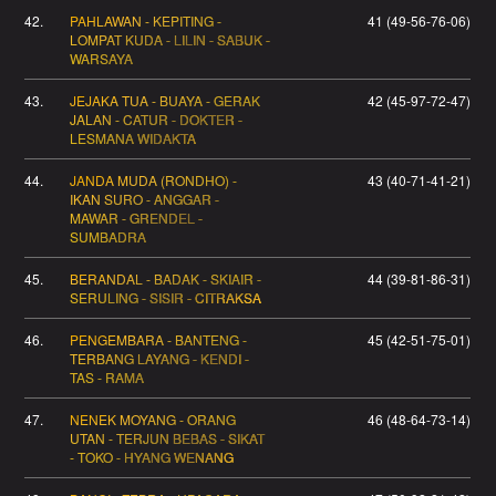
42.
PAHLAWAN - KEPITING -
41 (49-56-76-06)
LOMPAT KUDA - LILIN - SABUK -
WARSAYA
43.
JEJAKA TUA - BUAYA - GERAK
42 (45-97-72-47)
JALAN - CATUR - DOKTER -
LESMANA WIDAKTA
44.
JANDA MUDA (RONDHO) -
43 (40-71-41-21)
IKAN SURO - ANGGAR -
MAWAR - GRENDEL -
SUMBADRA
45.
BERANDAL - BADAK - SKIAIR -
44 (39-81-86-31)
SERULING - SISIR - CITRAKSA
46.
PENGEMBARA - BANTENG -
45 (42-51-75-01)
TERBANG LAYANG - KENDI -
TAS - RAMA
47.
NENEK MOYANG - ORANG
46 (48-64-73-14)
UTAN - TERJUN BEBAS - SIKAT
- TOKO - HYANG WENANG