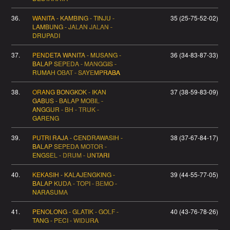
36.
WANITA - KAMBING - TINJU -
35 (25-75-52-02)
LAMBUNG - JALAN JALAN -
DRUPADI
37.
PENDETA WANITA - MUSANG -
36 (34-83-87-33)
BALAP SEPEDA - MANGGIS -
RUMAH OBAT - SAYEMPRABA
38.
ORANG BONGKOK - IKAN
37 (38-59-83-09)
GABUS - BALAP MOBIL -
ANGGUR - BH - TRUK -
GARENG
39.
PUTRI RAJA - CENDRAWASIH -
38 (37-67-84-17)
BALAP SEPEDA MOTOR -
ENGSEL - DRUM - UNTARI
40.
KEKASIH - KALAJENGKING -
39 (44-55-77-05)
BALAP KUDA - TOPI - BEMO -
NARASUMA
41.
PENOLONG - GLATIK - GOLF -
40 (43-76-78-26)
TANG - PECI - WIDURA