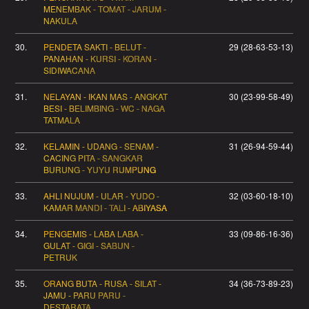
MENEMBAK - TOMAT - JARUM -
NAKULA
30.
PENDETA SAKTI - BELUT -
29 (28-63-53-13)
PANAHAN - KURSI - KORAN -
SIDIWACANA
31.
NELAYAN - IKAN MAS - ANGKAT
30 (23-99-58-49)
BESI - BELIMBING - WC - NAGA
TATMALA
32.
KELAMIN - UDANG - SENAM -
31 (26-94-59-44)
CACING PITA - SANGKAR
BURUNG - YUYU RUMPUNG
33.
AHLI NUJUM - ULAR - YUDO -
32 (03-60-18-10)
KAMAR MANDI - TALI - ABIYASA
34.
PENGEMIS - LABA LABA -
33 (09-86-16-36)
GULAT - GIGI - SABUN -
PETRUK
35.
ORANG BUTA - RUSA - SILAT -
34 (36-73-89-23)
JAMU - PARU PARU -
DESTARATA