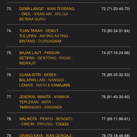
73.
DEWA LANGIT - IKAN TERBANG
72 (71-20-40-70)
- OKOL - KRAN AIR - ARLOJI -
BETARA GURU
74.
TUAN TANAH - SEMUT -
73 (80-34-31-84)
TULUPAN - ANTING ANTING -
BINTANG - DURSASANA
75.
BAJAK LAUT - PINGUIN -
74 (57-16-24-66)
SETIPAN - GENTONG - RADIO -
INDRAJIT
76.
SUAMI ISTRI - BEBEK -
75 (85-35-32-53)
BALAPAN LARI - NANGKA -
LEMARI - RATIH & KAMAJAYA
77.
JENDRAL WANITA - NYAMUK -
76 (81-40-30-90)
TEPLEKAN - MATA -
TIMBANGAN - SRIKANDI
78.
WALIKOTA - PENYU - BENGKEL
77 (69-11-96-61)
- CINCIN - PAYUNG - TOGOG
79.
ORANG KAYA - IKAN GERGAJI -
78 (79-18-46-68)