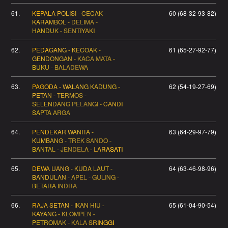
61.
KEPALA POLISI - CECAK -
60 (68-32-93-82)
KARAMBOL - DELIMA -
HANDUK - SENTIYAKI
62.
PEDAGANG - KECOAK -
61 (65-27-92-77)
GENDONGAN - KACA MATA -
BUKU - BALADEWA
63.
PAGODA - WALANG KADUNG -
62 (54-19-27-69)
PETAN - TERMOS -
SELENDANG PELANGI - CANDI
SAPTA ARGA
64.
PENDEKAR WANITA -
63 (64-29-97-79)
KUMBANG - TREK SANDO -
BANTAL - JENDELA - LARASATI
65.
DEWA UANG - KUDA LAUT -
64 (63-46-98-96)
BANDULAN - APEL - GULING -
BETARA INDRA
66.
RAJA SETAN - IKAN HIU -
65 (61-04-90-54)
KAYANG - KLOMPEN -
PETROMAK - KALA SRINGGI